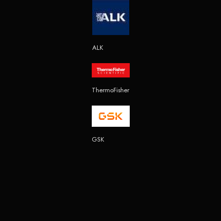
ALK
ThermoFisher
GSK