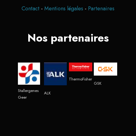
Contact
-
Mentions légales
-
Partenaires
Nos partenaires
ThermoFisher
GSK
Stallergenes
ALK
Geer