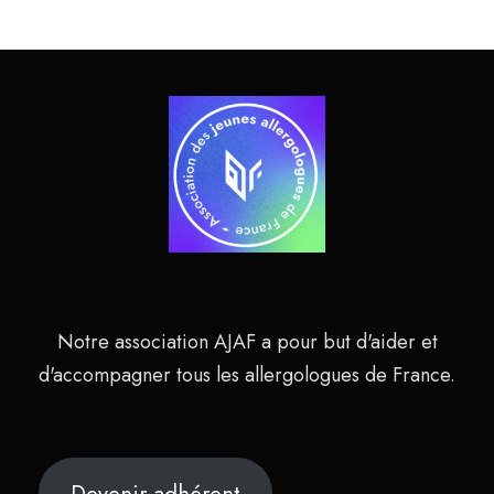
i
r
e
Notre association AJAF a pour but d'aider et
d'accompagner tous les allergologues de France.
Devenir adhérent