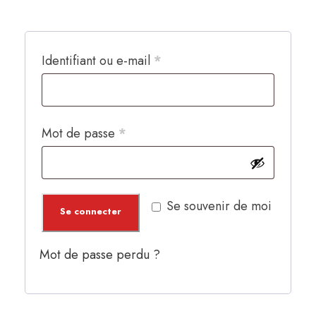
O
Identifiant ou e-mail
*
b
l
O
Mot de passe
*
i
b
g
l
a
Se souvenir de moi
i
t
Se connecter
g
o
Mot de passe perdu ?
a
i
t
r
o
e