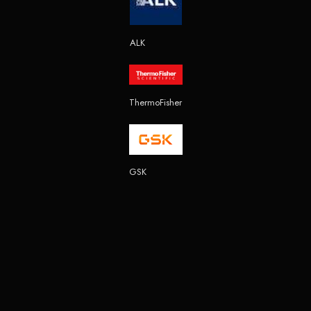
ALK
ThermoFisher
GSK