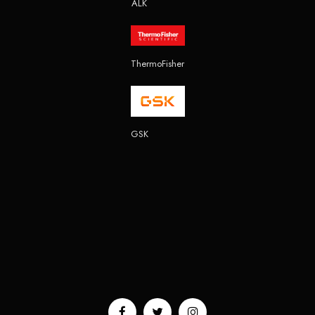
ALK
ThermoFisher
GSK