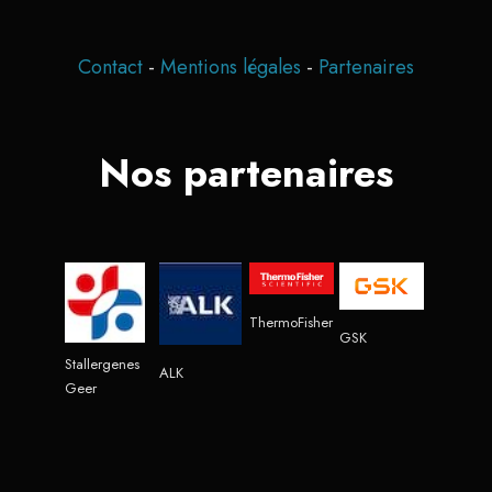
Contact
-
Mentions légales
-
Partenaires
Nos partenaires
ThermoFisher
GSK
Stallergenes
ALK
Geer