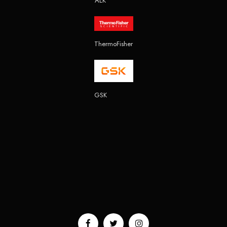
ALK
ThermoFisher
GSK