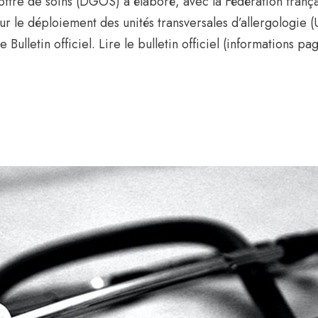
’offre de soins (DGOS) a élaboré, avec la Fédération frança
ur le déploiement des unités transversales d’allergologie 
 Bulletin officiel. Lire le bulletin officiel (informations pa