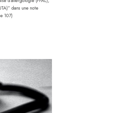
ise d’allergologie (FFAL),
(UTA)” dans une note
ge 107)